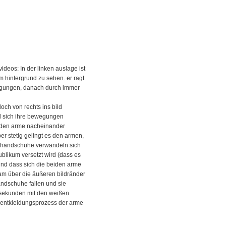
deos: In der linken auslage ist
 hintergrund zu sehen. er ragt
ewegungen, danach durch immer
doch von rechts ins bild
d sich ihre bewegungen
eiden arme nacheinander
r stetig gelingt es den armen,
en handschuhe verwandeln sich
ublikum versetzt wird (dass es
und dass sich die beiden arme
am über die äußeren bildränder
andschuhe fallen und sie
e sekunden mit den weißen
er entkleidungsprozess der arme