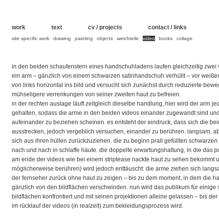
work
text
cv / projects
contact / links
site specific work
drawing
painting
objects
weichteile
video
books
collage
in den beiden schaufenstern eines handschuhladens laufen gleichzeitig zwei vi
ein arm – gänzlich von einem schwarzen satinhandschuh verhüllt – vor weißem
von links horizontal ins bild und versucht sich zunächst durch reduzierte b
mühseligere verrenkungen von seiner zweiten haut zu befreien.
in der rechten auslage läuft zeitgleich dieselbe handlung, hier wird der arm je
gehalten, sodass die arme in den beiden videos einander zugewandt sind un
aufeinander zu beziehen scheinen. es entsteht der eindruck, dass sich die b
ausstrecken, jedoch vergeblich versuchen, einander zu berühren. langsam, abe
sich aus ihren hüllen zurückzuziehen. die zu beginn prall gefüllten schwarz
nach und nach in schlaffe häute. die doppelte erwartungshaltung, in die das p
am ende der videos wie bei einem striptease nackte haut zu sehen bekommt 
möglicherweise berühren) wird jedoch enttäuscht: die arme ziehen sich langs
der fernseher zurück ohne haut zu zeigen – bis zu dem moment, in dem die h
gänzlich von den bildflächen verschwinden. nun wird das publikum für einig
bildflächen konfrontiert und mit seinen projektionen alleine gelassen – bis d
im rücklauf der videos (in realzeit) zum bekleidungsprozess wird.